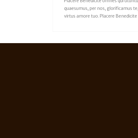
Placere Benedicite omnes qui utunt
quaesumus, per nos, glorificamus te,
virtus amore tuo. Placere Benedici