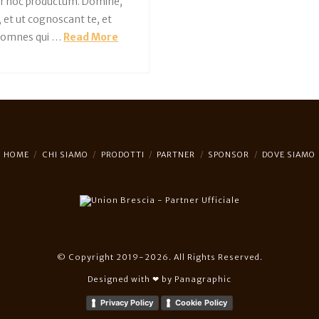
ur hoc productum. Domine,
 et ut cognoscant te, et
te omnes qui …
Read More
HOME
CHI SIAMO
PRODOTTI
PARTNER
SPONSOR
DOVE SIAMO
© Copyright 2019-2026. All Rights Reserved.
Designed with ❤︎ by
Panagraphic
Privacy Policy
Cookie Policy