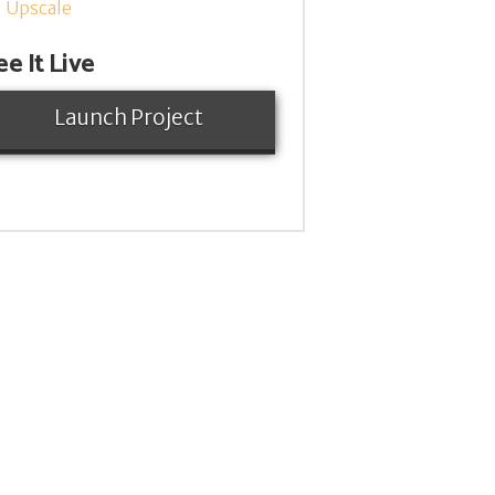
Upscale
ee It Live
Launch Project