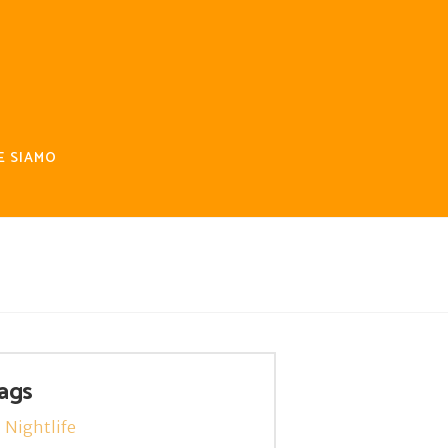
E SIAMO
ags
Nightlife